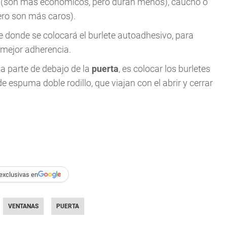
 (son más económicos, pero duran menos), caucho o
pero son más caros).
e donde se colocará el burlete autoadhesivo, para
 mejor adherencia.
la parte de debajo de la
puerta
, es colocar los burletes
e espuma doble rodillo, que viajan con el abrir y cerrar
exclusivas en
VENTANAS
PUERTA