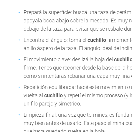
Prepará la superficie: buscá una taza de cerámic
apoyala boca abajo sobre la mesada. Es muy 
debajo de la taza para evitar que se resbale dur
Encontrá el ángulo: tomá el
cuchillo
firmemente
anillo áspero de la taza. El ángulo ideal de inc
El movimiento clave: deslizá la hoja del
cuchill
firme. Tenés que recorrer desde la base de la h
como si intentaras rebanar una capa muy fina 
Repetición equilibrada: hacé este movimiento un
vuelta al
cuchillo
y repetí el mismo proceso (y 
un filo parejo y simétrico.
Limpieza final: una vez que termines, es fundam
muy bien antes de usarlo. Este paso elimina cu
que haya quedado suelta en la hoja.