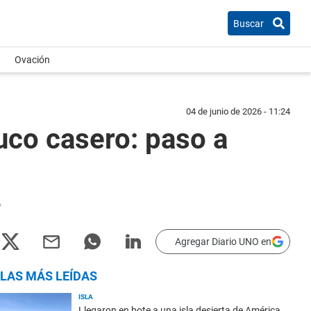
Buscar
Ovación
04 de junio de 2026 - 11:24
ruco casero: paso a
o
Agregar Diario UNO en
LAS MÁS LEÍDAS
ISLA
Llegaron en bote a una isla desierta de América