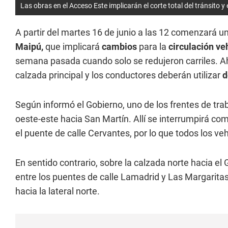
Las obras en el Acceso Este implicarán el corte total del tránsito y e
A partir del martes 16 de junio a las 12 comenzará u
Maipú,
que implicará
cambios
para la
circulación ve
semana pasada cuando solo se redujeron carriles. 
calzada principal y los conductores deberán utilizar
d
Según informó el Gobierno, uno de los frentes de trab
oeste-este hacia San Martín. Allí se interrumpirá c
el puente de calle Cervantes, por lo que todos los ve
En sentido contrario, sobre la calzada norte hacia e
entre los puentes de calle Lamadrid y Las Margaritas.
hacia la lateral norte.