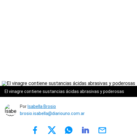
El vinagre contiene sustancias ácidas abrasivas y poderosas
Por
Isabella Brosio
brosio.isabella@diariouno.com.ar