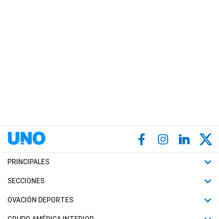
PRINCIPALES
Últimas Noticias
SECCIONES
Política
Horóscopo
OVACIÓN DEPORTES
Sociedad
Motores
Fútbol