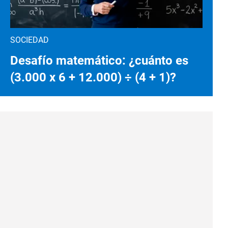
SOCIEDAD
Desafío matemático: ¿cuánto es
(3.000 x 6 + 12.000) ÷ (4 + 1)?