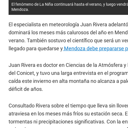
El fenómeno de La Niña continuará hasta el verano, y luego vendrá 
Mendoza.
El especialista en meteorología Juan Rivera adelant
dominará los meses más calurosos del año en Mendoz
verano. También sostuvo el científico que será un v
llegado para quedarse y
Mendoza debe prepararse pa
Juan Rivera es doctor en Ciencias de la Atmósfera y
del Conicet, y tuvo una larga entrevista en el progra
caída este invierno en alta montaña no alcanza a pale
déficit de años.
Consultado Rivera sobre el tiempo que lleva sin llov
atraviesa en los meses más fríos su estación seca. 
tormentas ni precipitaciones significativas. Con la e