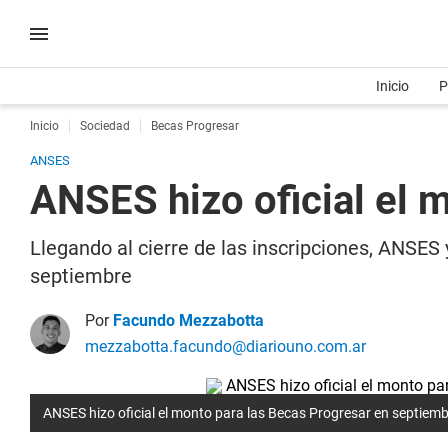
Inicio
P
Inicio
Sociedad
Becas Progresar
ANSES
ANSES hizo oficial el 
Llegando al cierre de las inscripciones, ANSES 
septiembre
Por
Facundo Mezzabotta
mezzabotta.facundo@diariouno.com.ar
ANSES hizo oficial el monto para las Becas Progresar en septiem