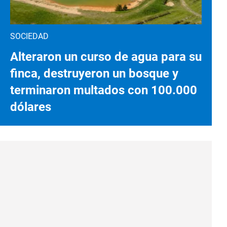
SOCIEDAD
Alteraron un curso de agua para su
finca, destruyeron un bosque y
terminaron multados con 100.000
dólares