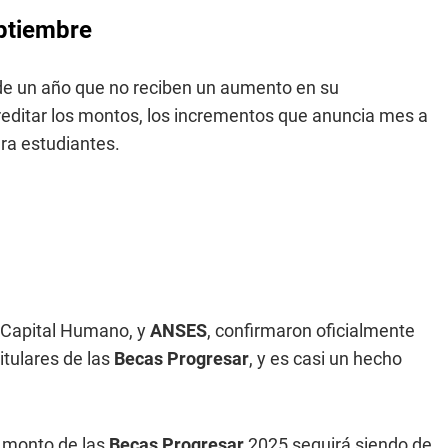
ptiembre
e un año que no reciben un aumento en su
reditar los montos, los incrementos que anuncia mes a
ra estudiantes.
de Capital Humano, y
ANSES
, confirmaron oficialmente
tulares de las
Becas
Progresar
, y es casi un hecho
l monto de las
Becas Progresar
2025 seguirá siendo de