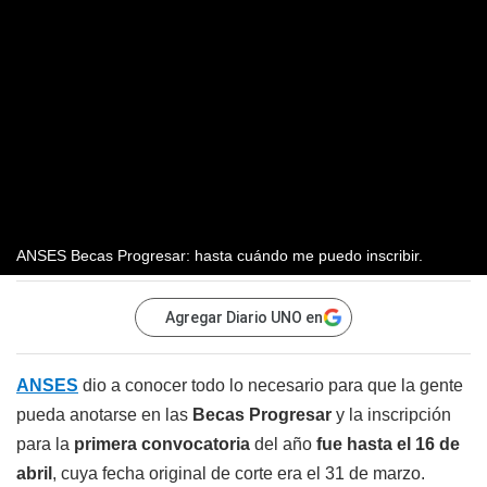
ANSES Becas Progresar: hasta cuándo me puedo inscribir.
Agregar Diario UNO en
ANSES
dio a conocer todo lo necesario para que la gente
pueda anotarse en las
Becas Progresar
y la inscripción
para la
primera convocatoria
del año
fue hasta el 16 de
abril
, cuya fecha original de corte era el 31 de marzo.