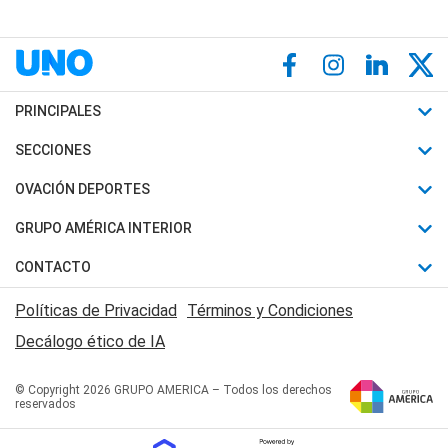
PRINCIPALES
Últimas Noticias
SECCIONES
Política
Horóscopo
OVACIÓN DEPORTES
Sociedad
Motores
Fútbol
GRUPO AMÉRICA INTERIOR
Policiales
Recetas
Mundial
Canal 7 en Vivo
CONTACTO
Judiciales
Trucos caseros
Automovilismo
Radio Nihuil
Acerca de Nosotros
Economia
Políticas de Privacidad
Términos y Condiciones
Series y Películas
Rugby
FM UNA
Contactanos
Decálogo ético de IA
Edictos y Solicitadas
Tenis
Radio Brava
Newsletter
Básquet
© Copyright 2026 GRUPO AMERICA – Todos los derechos
San Juan 8
reservados
Boxeo