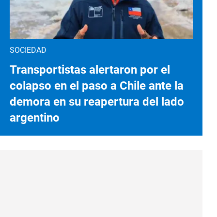
SOCIEDAD
Transportistas alertaron por el
colapso en el paso a Chile ante la
demora en su reapertura del lado
argentino