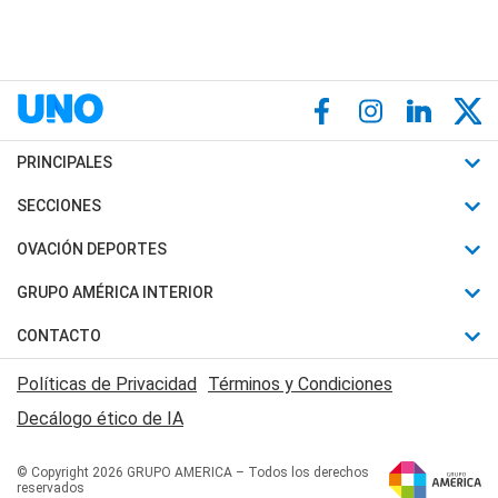
PRINCIPALES
Últimas Noticias
SECCIONES
Política
Horóscopo
OVACIÓN DEPORTES
Sociedad
Motores
Fútbol
GRUPO AMÉRICA INTERIOR
Policiales
Recetas
Mundial
Canal 7 en Vivo
CONTACTO
Judiciales
Trucos caseros
Automovilismo
Radio Nihuil
Acerca de Nosotros
Economia
Políticas de Privacidad
Términos y Condiciones
Series y Películas
Rugby
FM UNA
Contactanos
Decálogo ético de IA
Edictos y Solicitadas
Tenis
Radio Brava
Newsletter
Básquet
© Copyright 2026 GRUPO AMERICA – Todos los derechos
San Juan 8
reservados