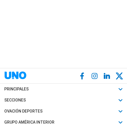
PRINCIPALES
Últimas Noticias
SECCIONES
Política
Horóscopo
OVACIÓN DEPORTES
Sociedad
Motores
Fútbol
GRUPO AMÉRICA INTERIOR