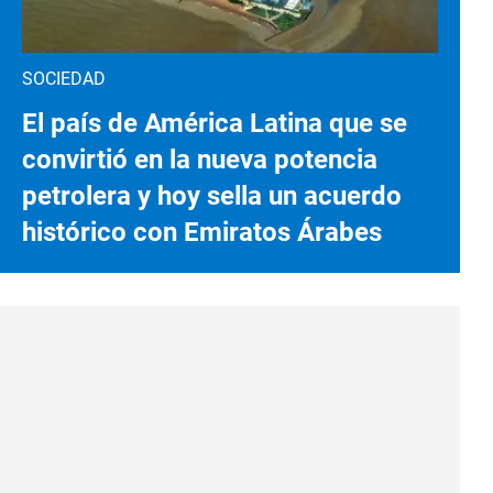
SOCIEDAD
El país de América Latina que se
convirtió en la nueva potencia
petrolera y hoy sella un acuerdo
histórico con Emiratos Árabes