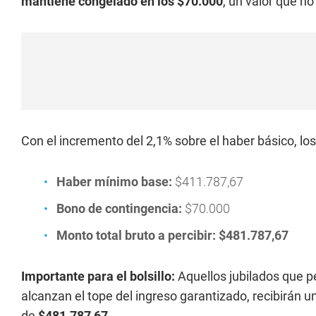
mantiene congelado en los $70.000
, un valor que n
Con el incremento del 2,1% sobre el haber básico, l
Haber mínimo base:
$411.787,67
Bono de contingencia:
$70.000
Monto total bruto a percibir:
$481.787,67
Importante para el bolsillo:
Aquellos jubilados que p
alcanzan el tope del ingreso garantizado, recibirán un 
de
$481.787,67
.