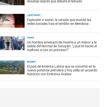
desalojo exprés que debate el Senado
¿QUÉ PASÓ?
Explosión o sismo: la versión que inundó las
redes sociales tras el temblor en Mendoza
VIDEO
Un hombre amenazó de muerte a un menor a la
salida del Normal de Tunuyán: "¿Qué te hacés el
mafioso si sos un princeso?"
MUNDO
El país de América Latina que se convirtió en la
nueva potencia petrolera y hoy sella un acuerdo
histórico con Emiratos Árabes