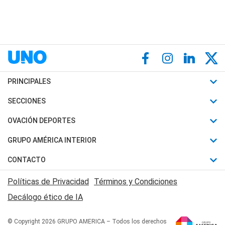
PRINCIPALES
Últimas Noticias
SECCIONES
Política
Horóscopo
OVACIÓN DEPORTES
Sociedad
Motores
Fútbol
GRUPO AMÉRICA INTERIOR
Policiales
Recetas
Mundial
Canal 7 en Vivo
CONTACTO
Judiciales
Trucos caseros
Automovilismo
Radio Nihuil
Acerca de Nosotros
Economia
Políticas de Privacidad
Términos y Condiciones
Series y Películas
Rugby
FM UNA
Contactanos
Decálogo ético de IA
Edictos y Solicitadas
Tenis
Radio Brava
Newsletter
Básquet
© Copyright 2026 GRUPO AMERICA – Todos los derechos
San Juan 8