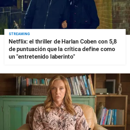
STREAMING
Netflix: el thriller de Harlan Coben con 5,8
de puntuación que la crítica define como
un "entretenido laberinto"