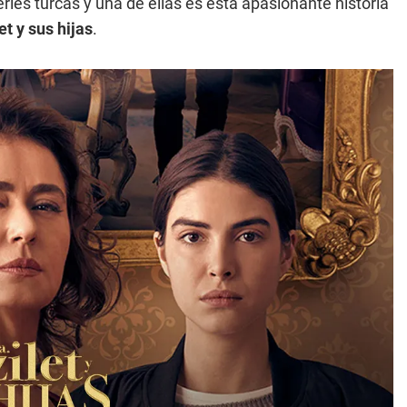
ries turcas y una de ellas es esta apasionante historia
et y sus hijas
.