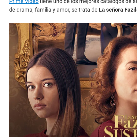
Prime Video
tiene uno de los mejores catálogos de se
de drama, familia y amor, se trata de
La señora Fazil