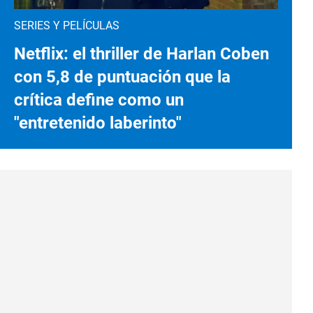
SERIES Y PELÍCULAS
Netflix: el thriller de Harlan Coben
con 5,8 de puntuación que la
crítica define como un
"entretenido laberinto"