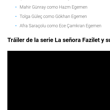
Mahir Günray como Hazm Egemen
Tolga Güleç como Gökhan Egemen
Afra Saraçolu como Ece Çamkran Egemen
Tráiler de la serie La señora Fazilet y s