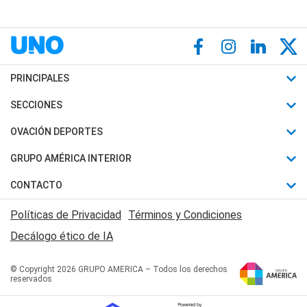
PRINCIPALES
Últimas Noticias
SECCIONES
Política
Horóscopo
OVACIÓN DEPORTES
Sociedad
Motores
Fútbol
GRUPO AMÉRICA INTERIOR
Policiales
Recetas
Mundial
Canal 7 en Vivo
CONTACTO
Judiciales
Trucos caseros
Automovilismo
Radio Nihuil
Acerca de Nosotros
Economia
Políticas de Privacidad
Términos y Condiciones
Series y Películas
Rugby
FM UNA
Contactanos
Decálogo ético de IA
Edictos y Solicitadas
Tenis
Radio Brava
Newsletter
Básquet
© Copyright 2026 GRUPO AMERICA – Todos los derechos
San Juan 8
reservados
Boxeo