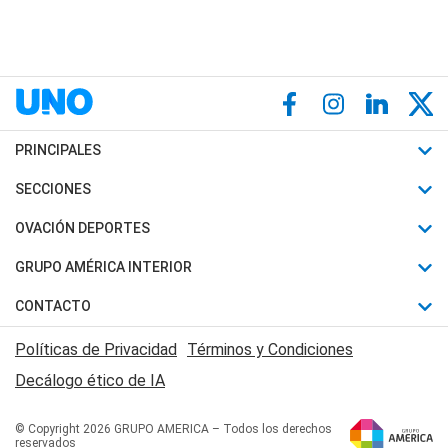
PRINCIPALES
Últimas Noticias
SECCIONES
Política
Horóscopo
OVACIÓN DEPORTES
Sociedad
Motores
Fútbol
GRUPO AMÉRICA INTERIOR
Policiales
Recetas
Mundial
Canal 7 en Vivo
CONTACTO
Judiciales
Trucos caseros
Automovilismo
Radio Nihuil
Acerca de Nosotros
Economia
Políticas de Privacidad
Términos y Condiciones
Series y Películas
Rugby
FM UNA
Contactanos
Decálogo ético de IA
Edictos y Solicitadas
Tenis
Radio Brava
Newsletter
Básquet
© Copyright 2026 GRUPO AMERICA – Todos los derechos
San Juan 8
reservados