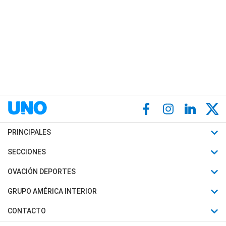
PRINCIPALES
Últimas Noticias
SECCIONES
Política
Horóscopo
OVACIÓN DEPORTES
Sociedad
Motores
Fútbol
GRUPO AMÉRICA INTERIOR
Policiales
Recetas
Mundial
Canal 7 en Vivo
CONTACTO
Judiciales
Trucos caseros
Automovilismo