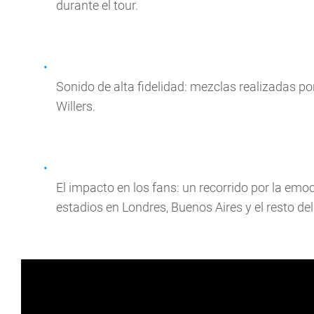
durante el tour.
Sonido de alta fidelidad: mezclas realizadas 
Willers.
El impacto en los fans: un recorrido por la em
estadios en Londres, Buenos Aires y el resto d