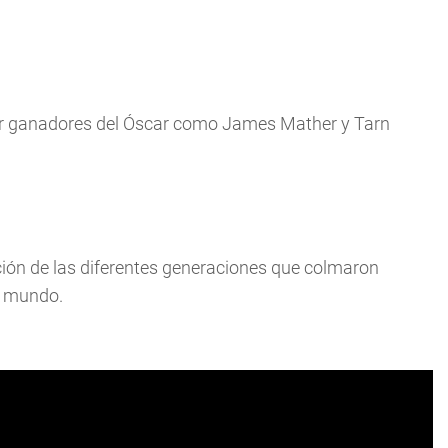
por ganadores del Óscar como James Mather y Tarn
oción de las diferentes generaciones que colmaron
el mundo.