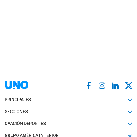
PRINCIPALES
Últimas Noticias
SECCIONES
Política
Horóscopo
OVACIÓN DEPORTES
Sociedad
Motores
Fútbol
GRUPO AMÉRICA INTERIOR