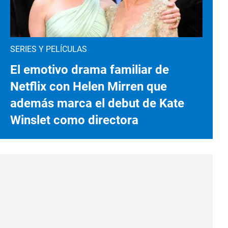
SERIES Y PELÍCULAS
El emotivo drama familiar de
Netflix con Helen Mirren que
además marca el debut de Kate
Winslet como directora