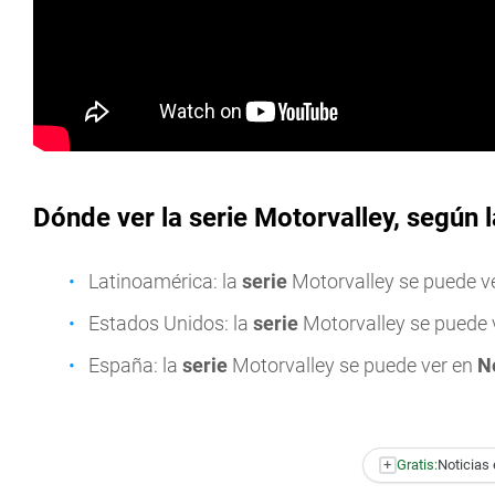
Dónde ver la serie Motorvalley, según 
Latinoamérica: la
serie
Motorvalley se puede v
Estados Unidos: la
serie
Motorvalley se puede 
España: la
serie
Motorvalley se puede ver en
Ne
+
Gratis:
Noticias 