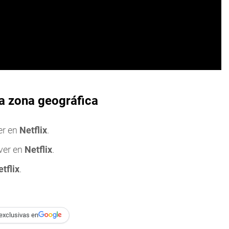
la zona geográfica
er en
Netflix
.
ver en
Netflix
.
tflix
.
exclusivas en