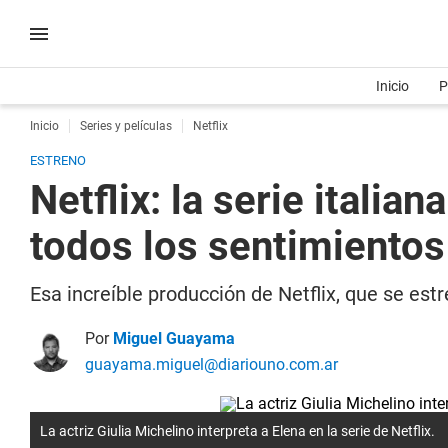
Inicio
P
Inicio
Series y películas
Netflix
ESTRENO
Netflix: la serie italia
todos los sentimientos
Esa increíble producción de Netflix, que se est
Por
Miguel Guayama
guayama.miguel@diariouno.com.ar
La actriz Giulia Michelino interpreta a Elena en la serie de Netflix.