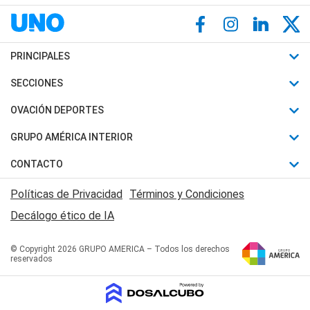
PRINCIPALES
Últimas Noticias
SECCIONES
Política
Horóscopo
OVACIÓN DEPORTES
Sociedad
Motores
Fútbol
GRUPO AMÉRICA INTERIOR
Policiales
Recetas
Mundial
Canal 7 en Vivo
CONTACTO
Judiciales
Trucos caseros
Automovilismo
Radio Nihuil
Acerca de Nosotros
Economia
Políticas de Privacidad
Términos y Condiciones
Series y Películas
Rugby
FM UNA
Contactanos
Decálogo ético de IA
Edictos y Solicitadas
Tenis
Radio Brava
Newsletter
Básquet
© Copyright 2026 GRUPO AMERICA – Todos los derechos
San Juan 8
reservados
Boxeo
Fuera de Juego