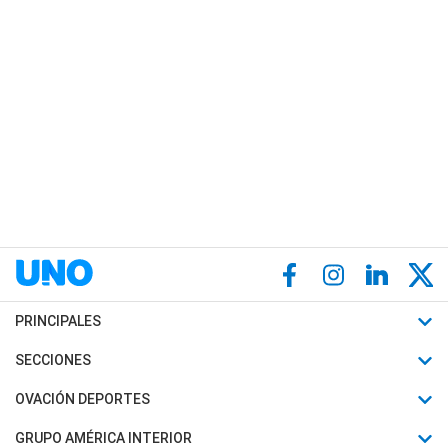
PRINCIPALES
Últimas Noticias
SECCIONES
Política
Horóscopo
OVACIÓN DEPORTES
Sociedad
Motores
Fútbol
GRUPO AMÉRICA INTERIOR