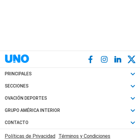
PRINCIPALES
Últimas Noticias
SECCIONES
Política
Horóscopo
OVACIÓN DEPORTES
Sociedad
Motores
Fútbol
GRUPO AMÉRICA INTERIOR
Policiales
Recetas
Mundial
Canal 7 en Vivo
CONTACTO
Judiciales
Trucos caseros
Automovilismo
Radio Nihuil
Acerca de Nosotros
Economia
Políticas de Privacidad
Términos y Condiciones
Series y Películas