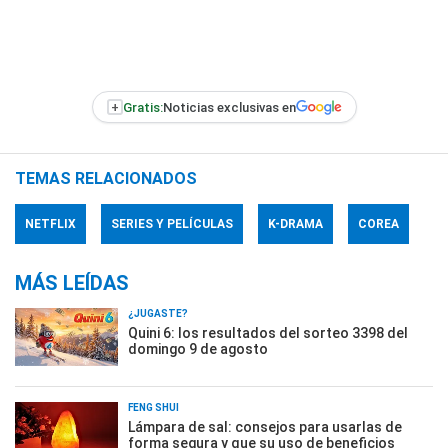
+
Gratis:
Noticias exclusivas en
TEMAS RELACIONADOS
NETFLIX
SERIES Y PELÍCULAS
K-DRAMA
COREA
MÁS LEÍDAS
¿JUGASTE?
Quini 6: los resultados del sorteo 3398 del
domingo 9 de agosto
FENG SHUI
Lámpara de sal: consejos para usarlas de
forma segura y que su uso de beneficios