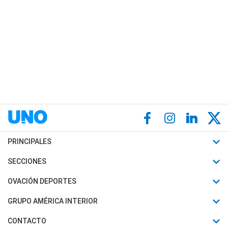
PRINCIPALES
Últimas Noticias
SECCIONES
Política
Horóscopo
OVACIÓN DEPORTES
Sociedad
Motores
Fútbol
GRUPO AMÉRICA INTERIOR
Policiales
Recetas
Mundial
Canal 7 en Vivo
CONTACTO
Judiciales