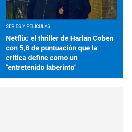
SERIES Y PELÍCULAS
Netflix: el thriller de Harlan Coben
con 5,8 de puntuación que la
crítica define como un
"entretenido laberinto"