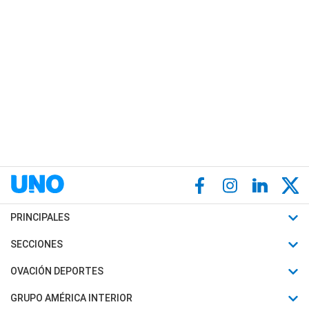
PRINCIPALES
Últimas Noticias
SECCIONES
Política
Horóscopo
OVACIÓN DEPORTES
Sociedad
Motores
Fútbol
GRUPO AMÉRICA INTERIOR