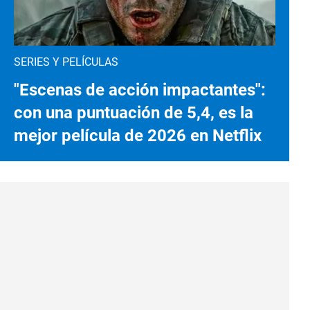
SERIES Y PELÍCULAS
"Escenas de acción impactantes":
con una puntuación de 5,4, es la
mejor película de 2026 en Netflix