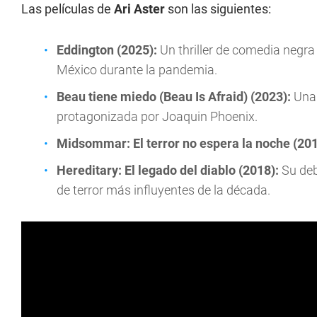
Las películas de
Ari Aster
son las siguientes:
Eddington (2025):
Un thriller de comedia neg
México durante la pandemia.
Beau tiene miedo (Beau Is Afraid) (2023):
Una 
protagonizada por Joaquin Phoenix.
Midsommar: El terror no espera la noche (201
Hereditary: El legado del diablo (2018):
Su deb
de terror más influyentes de la década.