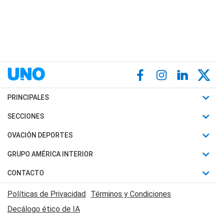
PRINCIPALES
Últimas Noticias
SECCIONES
Política
Horóscopo
OVACIÓN DEPORTES
Sociedad
Motores
Fútbol
GRUPO AMÉRICA INTERIOR
Policiales
Recetas
Mundial
Canal 7 en Vivo
CONTACTO
Judiciales
Trucos caseros
Automovilismo
Radio Nihuil
Acerca de Nosotros
Economia
Políticas de Privacidad
Términos y Condiciones
Series y Películas
Rugby
FM UNA
Contactanos
Decálogo ético de IA
Edictos y Solicitadas
Tenis