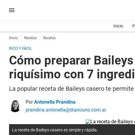
Inicio
P
Inicio
Recetas
Recetas
RICO Y FÁCIL
Cómo preparar Baileys 
riquísimo con 7 ingred
La popular receta de Baileys casero te permite 
Por
Antonella Prandina
prandina.antonella@diariouno.com.ar
La receta de Baileys casero es simple y rápida.