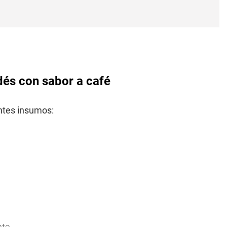
ndés con sabor a café
ntes insumos:
nte