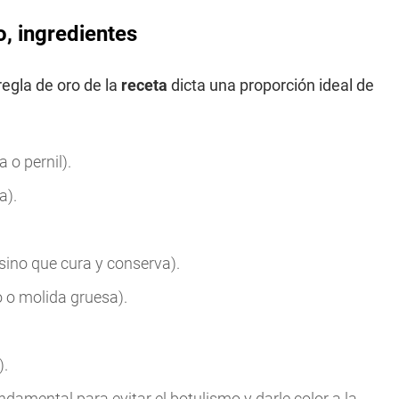
, ingredientes
 regla de oro de la
receta
dicta una proporción ideal de
 o pernil).
a).
 sino que cura y conserva).
 o molida gruesa).
).
undamental para evitar el botulismo y darle color a la