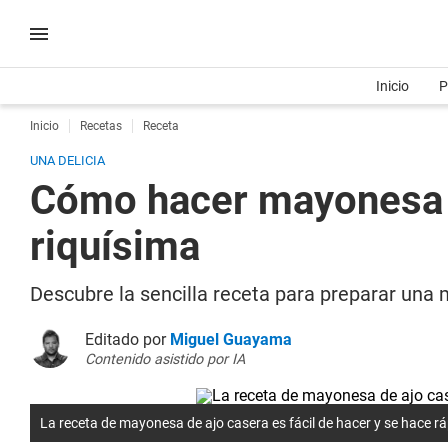
Inicio
P
Inicio
Recetas
Receta
UNA DELICIA
Cómo hacer mayonesa d
riquísima
Descubre la sencilla receta para preparar una 
Editado por
Miguel Guayama
Contenido asistido por IA
La receta de mayonesa de ajo casera es fácil de hacer y se hace rá