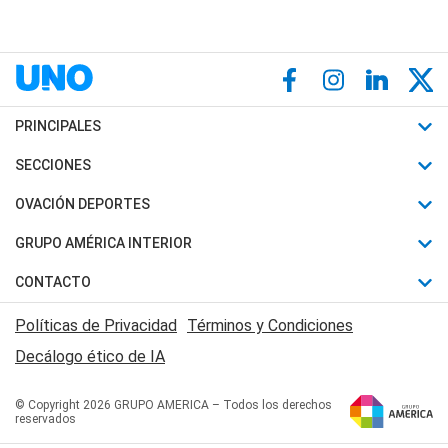
PRINCIPALES
Últimas Noticias
SECCIONES
Política
Horóscopo
OVACIÓN DEPORTES
Sociedad
Motores
Fútbol
GRUPO AMÉRICA INTERIOR
Policiales
Recetas
Mundial
Canal 7 en Vivo
CONTACTO
Judiciales
Trucos caseros
Automovilismo
Radio Nihuil
Acerca de Nosotros
Economia
Políticas de Privacidad
Términos y Condiciones
Series y Películas
Rugby
FM UNA
Contactanos
Decálogo ético de IA
Edictos y Solicitadas
Tenis
Radio Brava
Newsletter
Básquet
© Copyright 2026 GRUPO AMERICA – Todos los derechos
San Juan 8
reservados
Boxeo