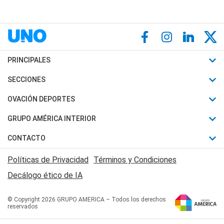
PRINCIPALES
Últimas Noticias
SECCIONES
Política
Horóscopo
OVACIÓN DEPORTES
Sociedad
Motores
Fútbol
GRUPO AMÉRICA INTERIOR
Policiales
Recetas
Mundial
Canal 7 en Vivo
CONTACTO
Judiciales
Trucos caseros
Automovilismo
Radio Nihuil
Acerca de Nosotros
Economia
Políticas de Privacidad
Términos y Condiciones
Series y Películas
Rugby
FM UNA
Contactanos
Decálogo ético de IA
Edictos y Solicitadas
Tenis
Radio Brava
Newsletter
Básquet
© Copyright 2026 GRUPO AMERICA – Todos los derechos
San Juan 8
reservados
Boxeo