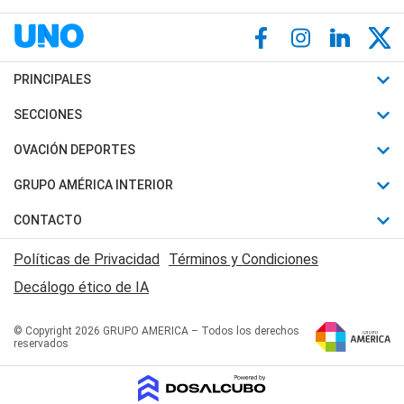
PRINCIPALES
Últimas Noticias
SECCIONES
Política
Horóscopo
OVACIÓN DEPORTES
Sociedad
Motores
Fútbol
GRUPO AMÉRICA INTERIOR
Policiales
Recetas
Mundial
Canal 7 en Vivo
CONTACTO
Judiciales
Trucos caseros
Automovilismo
Radio Nihuil
Acerca de Nosotros
Economia
Políticas de Privacidad
Términos y Condiciones
Series y Películas
Rugby
FM UNA
Contactanos
Decálogo ético de IA
Edictos y Solicitadas
Tenis
Radio Brava
Newsletter
Básquet
© Copyright 2026 GRUPO AMERICA – Todos los derechos
San Juan 8
reservados
Boxeo
Fuera de Juego