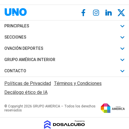
PRINCIPALES
Últimas Noticias
SECCIONES
Política
Horóscopo
OVACIÓN DEPORTES
Sociedad
Motores
Fútbol
GRUPO AMÉRICA INTERIOR
Policiales
Recetas
Mundial
Canal 7 en Vivo
CONTACTO
Judiciales
Trucos caseros
Automovilismo
Radio Nihuil
Acerca de Nosotros
Economia
Políticas de Privacidad
Términos y Condiciones
Series y Películas
Rugby
FM UNA
Contactanos
Decálogo ético de IA
Edictos y Solicitadas
Tenis
Radio Brava
Newsletter
Básquet
© Copyright 2026 GRUPO AMERICA – Todos los derechos
San Juan 8
reservados
Boxeo
Fuera de Juego