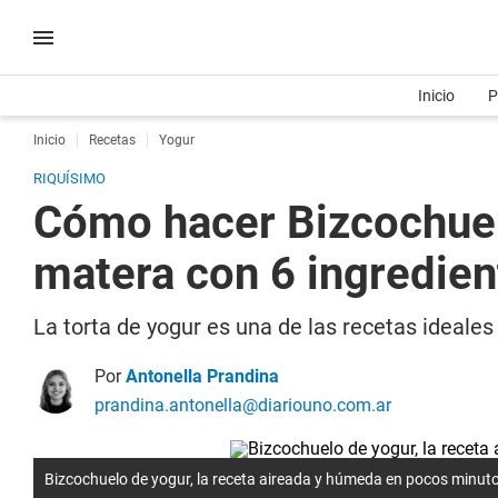
Inicio
P
Inicio
Recetas
Yogur
RIQUÍSIMO
Cómo hacer Bizcochuelo
matera con 6 ingredien
La torta de yogur es una de las recetas ideal
Por
Antonella Prandina
prandina.antonella@diariouno.com.ar
Bizcochuelo de yogur, la receta aireada y húmeda en pocos minut