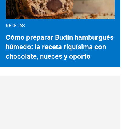
RECETAS
Cómo preparar Budín hamburgués
húmedo: la receta riquísima con
chocolate, nueces y oporto