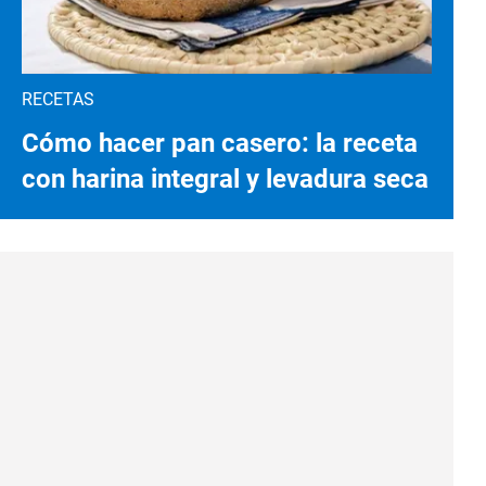
RECETAS
Cómo hacer pan casero: la receta
con harina integral y levadura seca