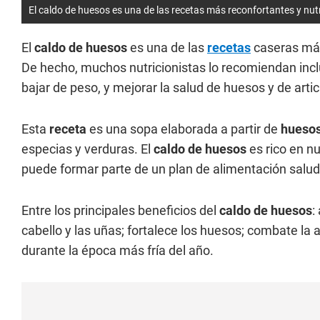
El caldo de huesos es una de las recetas más reconfortantes y nut
El
caldo de huesos
es una de las
recetas
caseras más 
De hecho, muchos nutricionistas lo recomiendan inclu
bajar de peso, y mejorar la salud de huesos y de arti
Esta
receta
es una sopa elaborada a partir de
hueso
especias y verduras. El
caldo de huesos
es rico en nu
puede formar parte de un plan de alimentación salud
Entre los principales beneficios del
caldo de huesos
:
cabello y las uñas; fortalece los huesos; combate la
durante la época más fría del año.