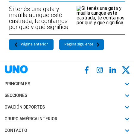
Si tenés una gata y
maúlla aunque esté
castrada, te contamos
por qué y qué significa
Página anterior
Página siguiente
PRINCIPALES
Últimas Noticias
SECCIONES
Política
Horóscopo
OVACIÓN DEPORTES
Sociedad
Motores
Fútbol
GRUPO AMÉRICA INTERIOR
Policiales
Recetas
Mundial
Canal 7 en Vivo
CONTACTO
Judiciales