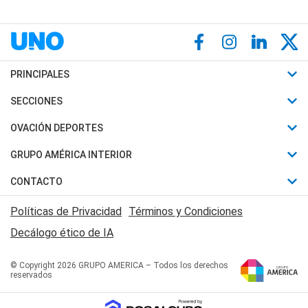
PRINCIPALES
Últimas Noticias
SECCIONES
Política
Horóscopo
OVACIÓN DEPORTES
Sociedad
Motores
Fútbol
GRUPO AMÉRICA INTERIOR
Policiales
Recetas
Mundial
Canal 7 en Vivo
CONTACTO
Judiciales
Trucos caseros
Automovilismo
Radio Nihuil
Acerca de Nosotros
Economia
Políticas de Privacidad
Términos y Condiciones
Series y Películas
Rugby
FM UNA
Contactanos
Decálogo ético de IA
Edictos y Solicitadas
Tenis
Radio Brava
Newsletter
Básquet
© Copyright 2026 GRUPO AMERICA – Todos los derechos
San Juan 8
reservados
Boxeo
Fuera de Juego