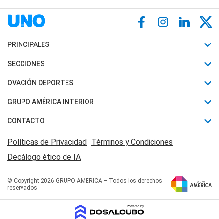
PRINCIPALES
Últimas Noticias
SECCIONES
Política
Horóscopo
OVACIÓN DEPORTES
Sociedad
Motores
Fútbol
GRUPO AMÉRICA INTERIOR
Policiales
Recetas
Mundial
Canal 7 en Vivo
CONTACTO
Judiciales
Trucos caseros
Automovilismo
Radio Nihuil
Acerca de Nosotros
Economia
Políticas de Privacidad
Términos y Condiciones
Series y Películas
Rugby
FM UNA
Contactanos
Decálogo ético de IA
Edictos y Solicitadas
Tenis
Radio Brava
Newsletter
Básquet
© Copyright 2026 GRUPO AMERICA – Todos los derechos
San Juan 8
reservados
Boxeo
Fuera de Juego