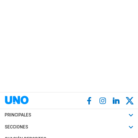
PRINCIPALES
Últimas Noticias
SECCIONES
Política