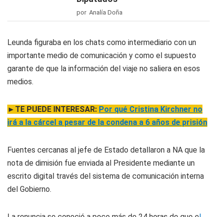
por Analía Doña
Leunda figuraba en los chats como intermediario con un
importante medio de comunicación y como el supuesto
garante de que la información del viaje no saliera en esos
medios.
►TE PUEDE INTERESAR:
Por qué Cristina Kirchner no
irá a la cárcel a pesar de la condena a 6 años de prisión
Fuentes cercanas al jefe de Estado detallaron a NA que la
nota de dimisión fue enviada al Presidente mediante un
escrito digital través del sistema de comunicación interna
del Gobierno.
La renuncia se conoció a poco más de 24 horas de que e
l