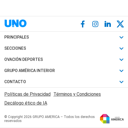
PRINCIPALES
Últimas Noticias
SECCIONES
Política
Horóscopo
OVACIÓN DEPORTES
Sociedad
Motores
Fútbol
GRUPO AMÉRICA INTERIOR
Policiales
Recetas
Mundial
Canal 7 en Vivo
CONTACTO
Judiciales
Trucos caseros
Automovilismo
Radio Nihuil
Acerca de Nosotros
Economia
Políticas de Privacidad
Términos y Condiciones
Series y Películas
Rugby
FM UNA
Contactanos
Decálogo ético de IA
Edictos y Solicitadas
Tenis
Radio Brava
Newsletter
Básquet
© Copyright 2026 GRUPO AMERICA – Todos los derechos
San Juan 8
reservados
Boxeo