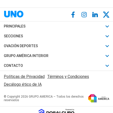
PRINCIPALES
Últimas Noticias
SECCIONES
Política
Horóscopo
OVACIÓN DEPORTES
Sociedad
Motores
Fútbol
GRUPO AMÉRICA INTERIOR
Policiales
Recetas
Mundial
Canal 7 en Vivo
CONTACTO
Judiciales
Trucos caseros
Automovilismo
Radio Nihuil
Acerca de Nosotros
Economia
Políticas de Privacidad
Términos y Condiciones
Series y Películas
Rugby
FM UNA
Contactanos
Decálogo ético de IA
Edictos y Solicitadas
Tenis
Radio Brava
Newsletter
Básquet
© Copyright 2026 GRUPO AMERICA – Todos los derechos
San Juan 8
reservados
Boxeo
Fuera de Juego