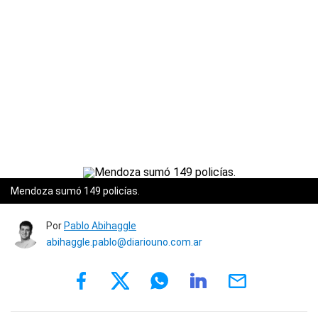
Mendoza sumó 149 policías.
Por
Pablo Abihaggle
abihaggle.pablo@diariouno.com.ar