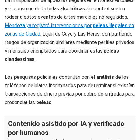
La manipulación de apuestas ilegales en entornos virtuales
y el consumo de bebidas alcohólicas sin control suelen
rodear a estos eventos de artes marciales no regulados.
Mendoza ya registró intervenciones por
peleas ilegales
en
zonas de Ciudad
, Luján de Cuyo y Las Heras, compartiendo
rasgos de organización similares mediante perfiles privados
y mensajes encriptados para coordinar estas
peleas
clandestinas
.
Los pesquisas policiales continúan con el
análisis
de los
teléfonos celulares incriminados para determinar si existían
transacciones de dinero previas por cobro de entradas para
presenciar las
peleas
.
Contenido asistido por IA y verificado
por humanos