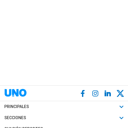
PRINCIPALES
Últimas Noticias
SECCIONES
Política