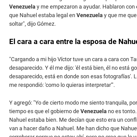
Venezuela
y me empezaron a ayudar. Hablaron con e
que Nahuel estaba legal en
Venezuela
y que me qued
soltar", dijo Gómez.
El cara a cara entre la esposa de Nahue
"Cargando a mi hijo Víctor tuve un cara a cara con T
desaparecido. Y él me dijo: 'él está bien, él no está 
desaparecido, está en donde son esas fotografías'. L
me respondió: 'como lo quieras interpretar'".
Y agregó: "Yo de cierto modo me siento tranquila, p
tiempo es que el gobierno de
Venezuela
no es tonto
Nahuel estaba bien. Me decían que esto era un conflic
van a hacer daño a Nahuel. Me han dicho que Nahuel
corroborar porque no estoy ahí, pero no creo que le 