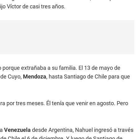
hijo Víctor de casi tres años.
ño porque extrañaba a su familia. El 13 de mayo de
n de Cuyo,
Mendoza
, hasta Santiago de Chile para que
ra por tres meses. Él tenía que venir en agosto. Pero
ta
Venezuela
desde Argentina, Nahuel ingresó a través
de Chile el 6 de diciembre. Y luego de Santiago de