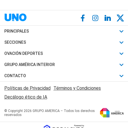
PRINCIPALES
Últimas Noticias
SECCIONES
Política
Horóscopo
OVACIÓN DEPORTES
Sociedad
Motores
Fútbol
GRUPO AMÉRICA INTERIOR
Policiales
Recetas
Mundial
Canal 7 en Vivo
CONTACTO
Judiciales
Trucos caseros
Automovilismo
Radio Nihuil
Acerca de Nosotros
Economia
Políticas de Privacidad
Términos y Condiciones
Series y Películas
Rugby
FM UNA
Contactanos
Decálogo ético de IA
Edictos y Solicitadas
Tenis
Radio Brava
Newsletter
Básquet
© Copyright 2026 GRUPO AMERICA – Todos los derechos
San Juan 8
reservados
Boxeo